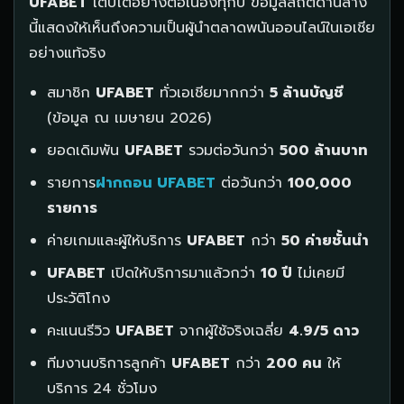
UFABET
เติบโตอย่างต่อเนื่องทุกปี ข้อมูลสถิติด้านล่าง
นี้แสดงให้เห็นถึงความเป็นผู้นำตลาดพนันออนไลน์ในเอเชีย
อย่างแท้จริง
สมาชิก
UFABET
ทั่วเอเชียมากกว่า
5 ล้านบัญชี
(ข้อมูล ณ เมษายน 2026)
ยอดเดิมพัน
UFABET
รวมต่อวันกว่า
500 ล้านบาท
รายการ
ฝากถอน UFABET
ต่อวันกว่า
100,000
รายการ
ค่ายเกมและผู้ให้บริการ
UFABET
กว่า
50 ค่ายชั้นนำ
UFABET
เปิดให้บริการมาแล้วกว่า
10 ปี
ไม่เคยมี
ประวัติโกง
คะแนนรีวิว
UFABET
จากผู้ใช้จริงเฉลี่ย
4.9/5 ดาว
ทีมงานบริการลูกค้า
UFABET
กว่า
200 คน
ให้
บริการ 24 ชั่วโมง