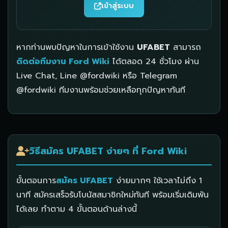
เข้าสู่ระบบ
หากท่านพบปัญหาในการเข้าใช้งาน
UFABET
สามารถ
ติดต่อทีมงาน Ford Wiki
ได้ตลอด 24 ชั่วโมง ผ่าน
Live Chat, Line @fordwiki หรือ Telegram
@fordwiki ทีมงานพร้อมช่วยเหลือทุกปัญหาทันที
วิธีสมัคร UFABET ง่ายๆ ที่ Ford Wiki
ขั้นตอนการ
สมัคร UFABET
ง่ายมากๆ ใช้เวลาไม่ถึง 1
นาที สมัครเสร็จรับโบนัสสมาชิกใหม่ทันที พร้อมเริ่มเดิมพัน
ได้เลย ทำตาม 4 ขั้นตอนด้านล่างนี้