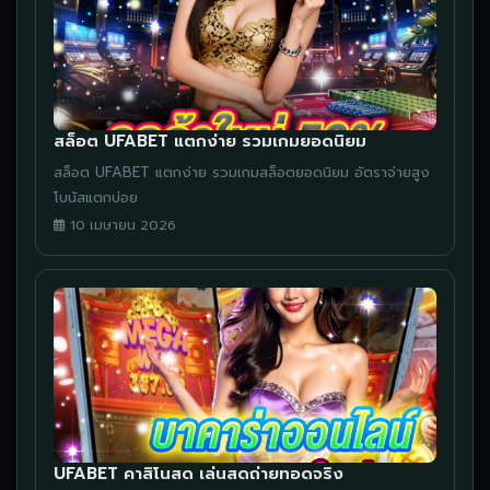
สล็อต UFABET แตกง่าย รวมเกมยอดนิยม
สล็อต UFABET แตกง่าย รวมเกมสล็อตยอดนิยม อัตราจ่ายสูง
โบนัสแตกบ่อย
10 เมษายน 2026
UFABET คาสิโนสด เล่นสดถ่ายทอดจริง