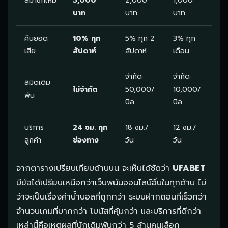
สมาชิกใหม่
5,000
2,000
1,000
บาท
บาท
บาท
คืนยอด
10% ทุก
5% ทุก 2
3% ทุก
เสีย
สัปดาห์
สัปดาห์
เดือน
จำกัด
จำกัด
ลิมิตเดิม
ไม่จำกัด
50,000/
10,000/
พัน
บิล
บิล
บริการ
24 ชม. ทุก
18 ชม./
12 ชม./
ลูกค้า
ช่องทาง
วัน
วัน
จากตารางเปรียบเทียบด้านบน จะเห็นได้ชัดว่า
UFABET
มีข้อได้เปรียบเหนือกว่าเว็บพนันออนไลน์อื่นในทุกด้าน ไม่
ว่าจะเป็นเรื่องค่าน้ำบอลที่ถูกกว่า ระบบฝากถอนที่เร็วกว่า
จำนวนเกมที่มากกว่า โบนัสที่คุ้มกว่า และบริการที่ดีกว่า
เหล่านี้คือเหตุผลที่นักเดิมพันกว่า 5 ล้านคนเลือก