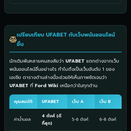
เปรียบเทียบ UFABET กับเว็บพนันออนไลน์
อื่น
นักเดิมพันหลายคนสงสัยว่า
UFABET
แตกต่างจากเว็บ
พนันออนไลน์อื่นอย่างไร ทำไมถึงเป็นเว็บอันดับ 1 ของ
เอเชีย ตารางด้านล่างนี้จะช่วยให้เห็นภาพชัดเจนว่า
UFABET
ที่
Ford Wiki
เหนือกว่าในทุกด้าน
คุณสมบัติ
UFABET
เว็บ A
เว็บ B
4 ตังค์ (ดี
ค่าน้ำบอล
5-6 ตังค์
6-8 ตังค์
ที่สุด)