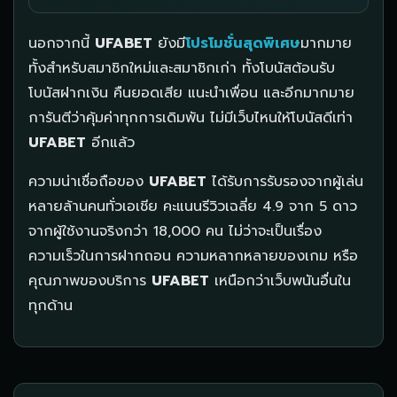
นอกจากนี้
UFABET
ยังมี
โปรโมชั่นสุดพิเศษ
มากมาย
ทั้งสำหรับสมาชิกใหม่และสมาชิกเก่า ทั้งโบนัสต้อนรับ
โบนัสฝากเงิน คืนยอดเสีย แนะนำเพื่อน และอีกมากมาย
การันตีว่าคุ้มค่าทุกการเดิมพัน ไม่มีเว็บไหนให้โบนัสดีเท่า
UFABET
อีกแล้ว
ความน่าเชื่อถือของ
UFABET
ได้รับการรับรองจากผู้เล่น
หลายล้านคนทั่วเอเชีย คะแนนรีวิวเฉลี่ย 4.9 จาก 5 ดาว
จากผู้ใช้งานจริงกว่า 18,000 คน ไม่ว่าจะเป็นเรื่อง
ความเร็วในการฝากถอน ความหลากหลายของเกม หรือ
คุณภาพของบริการ
UFABET
เหนือกว่าเว็บพนันอื่นใน
ทุกด้าน