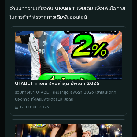
อ่านบทความเกี่ยวกับ
UFABET
เพิ่มเติม เพื่อเพิ่มโอกาส
ในการทำกำไรจากการเดิมพันออนไลน์
UFABET ทางเข้าใหม่ล่าสุด อัพเดท 2026
รวมทางเข้า UFABET ใหม่ล่าสุด อัพเดท 2026 เข้าเล่นได้ทุก
ช่องทาง ทั้งคอมพิวเตอร์และมือถือ
12 เมษายน 2026