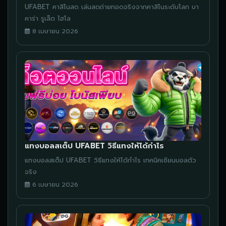
UFABET คาสิโนสด เล่นสดถ่ายทอดจริงจากคาสิโนระดับโลก บา
คาร่า รูเล็ต ไฮโล
8 เมษายน 2026
แทงบอลสเต็ป UFABET วิธีแทงให้ได้กำไร
แทงบอลสเต็ป UFABET วิธีแทงให้ได้กำไร เทคนิคเซียนบอลตัว
จริง
6 เมษายน 2026