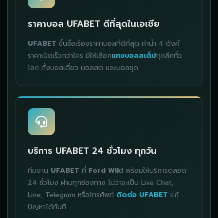
ราคาบอล UFABET ดีที่สุดในเอเชีย
UFABET
ขึ้นชื่อเรื่องราคาบอลที่ดีที่สุด ค่าน้ำ 4 ตังค์
ราคาเปิดเร็วกว่าใคร มีให้เลือก
แทงบอลสเต็ป
ทุกลีกทั่ว
โลก ทั้งบอลเดี่ยว บอลสด และบอลชุด
บริการ UFABET 24 ชั่วโมง ทุกวัน
ทีมงาน
UFABET
ที่
Ford Wiki
พร้อมให้บริการตลอด
24 ชั่วโมง ผ่านทุกช่องทาง ไม่ว่าจะเป็น Live Chat,
Line, Telegram หรือโทรศัพท์
ติดต่อ UFABET
แก้
ปัญหาได้ทันที