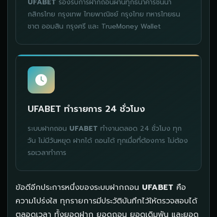
UFABET
รองรับการฝากถอนผ่านทุกธนาคารชั้นนำ
กสิกรไทย กรุงเทพ ไทยพาณิชย์ กรุงไทย ทหารไทยธน
ชาต ออมสิน กรุงศรี และ TrueMoney Wallet
UFABET ทำรายการ 24 ชั่วโมง
ระบบฝากถอน
UFABET
ทำงานตลอด 24 ชั่วโมง ทุก
วัน ไม่มีวันหยุด ฝากได้ ถอนได้ ทุกเมื่อที่ต้องการ ไม่ต้อง
รอเวลาทำการ
ข้อดีอีกประการหนึ่งของระบบฝากถอน
UFABET
คือ
ความโปร่งใส ทุกรายการมีประวัติบันทึกไว้ให้ตรวจสอบได้
ตลอดเวลา ทั้งยอดฝาก ยอดถอน ยอดเดิมพัน และยอด