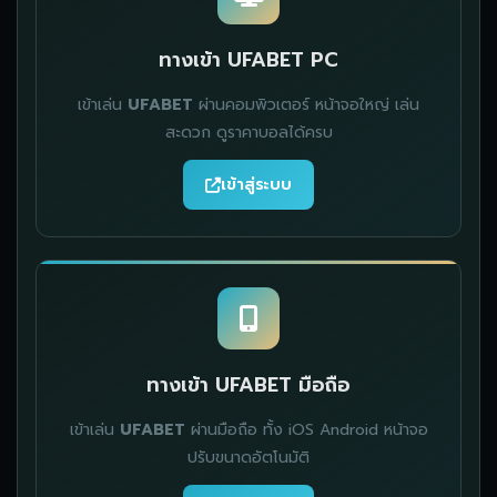
ทางเข้า UFABET PC
เข้าเล่น
UFABET
ผ่านคอมพิวเตอร์ หน้าจอใหญ่ เล่น
สะดวก ดูราคาบอลได้ครบ
เข้าสู่ระบบ
ทางเข้า UFABET มือถือ
เข้าเล่น
UFABET
ผ่านมือถือ ทั้ง iOS Android หน้าจอ
ปรับขนาดอัตโนมัติ