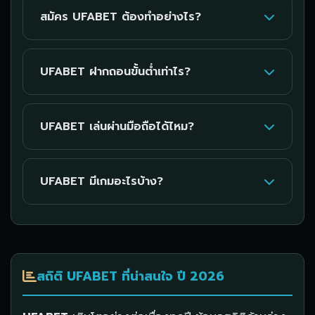
สมัคร UFABET ต้องทำอย่างไร?
สมัคร UFABET
ง่ายๆ เพียงกรอกข้อมูลส่วนตัว
เบอร์โทรศัพท์ และบัญชีธนาคาร ผ่านหน้าเว็บ
UFABET ฝากถอนขั้นต่ำเท่าไร?
Ford Wiki
ใช้เวลาไม่ถึง 1 นาที รับโบนัสสมาชิก
UFABET ฝากถอน
ไม่มีขั้นต่ำ ระบบออโต้ทำ
ใหม่ทันที
รายการอัตโนมัติภายใน 30 วินาที รองรับทุก
UFABET เล่นผ่านมือถือได้ไหม?
ธนาคารและ TrueMoney Wallet
UFABET
รองรับการเล่นผ่านมือถือทุกรุ่น ทั้ง
iOS และ Android ไม่ต้องดาวน์โหลดแอป เข้า
UFABET มีเกมอะไรบ้าง?
เล่นผ่านเว็บเบราว์เซอร์ได้ทันที หน้าจอปรับขนาด
UFABET
ให้บริการครบวงจร ได้แก่
แทงบอล
อัตโนมัติ
ออนไลน์
คาสิโนสด
บาคาร่า
สล็อตออนไลน์
หวยออนไลน์ ไฮโล รูเล็ต และอื่นๆ อีกมากมาย
สถิติ UFABET ที่น่าสนใจ ปี 2026