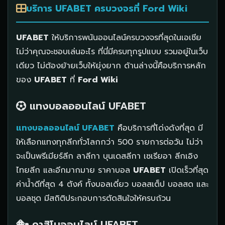
บริการ UFABET ครบวงจรที่ Ford Wiki
UFABET
ให้บริการพนันออนไลน์ครบวงจรที่สุดในเอเชีย
ไม่ว่าคุณจะชอบเล่นอะไร ที่นี่มีครบทุกรูปแบบ รวมอยู่ในเว็บ
เดียว ไม่ต้องย้ายเว็บให้ยุ่งยาก ด้านล่างนี้คือบริการหลัก
ของ
UFABET
ที่
Ford Wiki
แทงบอลออนไลน์ UFABET
แทงบอลออนไลน์ UFABET
คือบริการที่โด่งดังที่สุด มี
ให้เลือกแทงทุกลีกทั่วโลกกว่า 500 รายการต่อวัน ไม่ว่า
จะเป็นพรีเมียร์ลีก ลาลีกา บุนเดสลีกา เซเรียอา ลีกเอิง
ไทยลีก และอีกมากมาย ราคาบอล
UFABET
เปิดเร็วที่สุด
ค่าน้ำดีที่สุด 4 ตังค์ ทั้งบอลเดี่ยว บอลสเต็ป บอลสด และ
บอลชุด มีสถิติประกอบการตัดสินใจให้ครบถ้วน
คาสิโนออนไลน์ UFABET