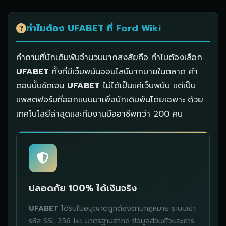
ทำไมต้อง UFABET ที่ Ford Wiki
คำถามที่นักเดิมพันจำนวนมากสงสัยคือ ทำไมต้องเลือก
UFABET
ทั้งที่มีเว็บพนันออนไลน์มากมายในตลาด คำ
ตอบนั้นชัดเจน
UFABET
ไม่ได้เป็นแค่เว็บพนัน แต่เป็น
แพลตฟอร์มที่ออกแบบมาเพื่อนักเดิมพันโดยเฉพาะ ด้วย
เทคโนโลยีล่าสุดและทีมงานมืออาชีพกว่า 200 คน
ปลอดภัย 100% ได้เงินจริง
UFABET
ได้รับใบอนุญาตถูกต้องตามกฎหมาย ระบบเข้า
รหัส SSL 256-bit มาตรฐานสากล ข้อมูลส่วนตัวและการ